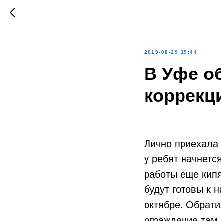
2019-08-29 19:44
В Уфе о
коррекц
Лично приехала 
у ребят начнетс
работы еще кипя
будут готовы к 
октябре. Обрат
ограждение там,