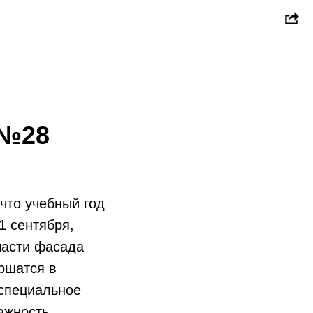
 №28
 что учебный год
1 сентября,
части фасада
ершатся в
 специальное
ажность