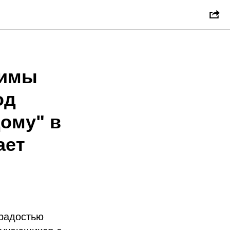
Римы
од
ому" в
ает
 радостью