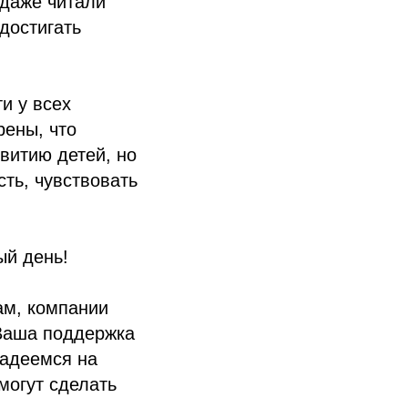
 даже читали
достигать
и у всех
рены, что
витию детей, но
ть, чувствовать
ый день!
ам, компании
Ваша поддержка
надеемся на
могут сделать