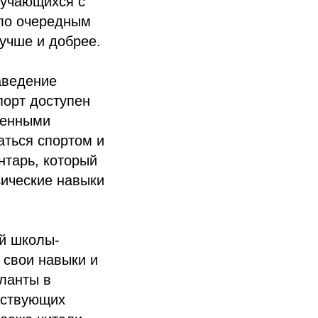
бучающихся с
ало очередным
учше и добрее.
аведение
порт доступен
ченными
аться спортом и
нтарь, который
зические навыки
й школы-
 свои навыки и
аланты в
тствующих