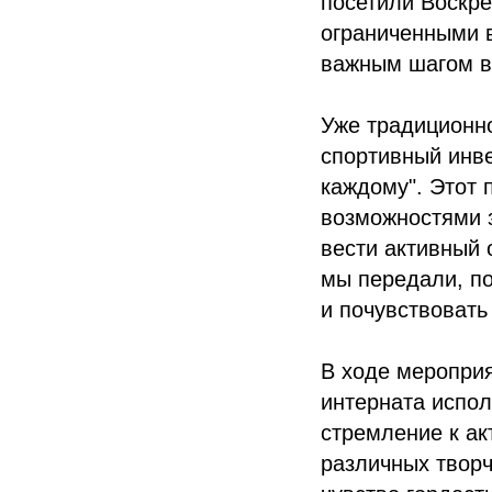
посетили Воскр
ограниченными 
важным шагом в 
Уже традиционн
спортивный инве
каждому". Этот 
возможностями 
вести активный 
мы передали, по
и почувствоват
В ходе меропри
интерната испо
стремление к ак
различных творч