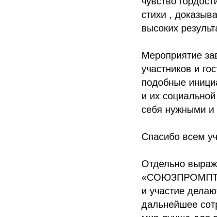
чувство гордост
стихи , доказыв
высоких результ
Мероприятие зав
участников и го
подобные инициа
и их социальной
себя нужными и
Спасибо всем уч
Отдельно выраж
«СОЮЗПРОМПТИЦА
и участие дела
дальнейшее сотр