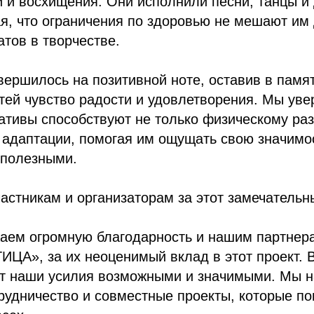
и и восхищения. Они исполнили песни, танцы и
ая, что ограничения по здоровью не мешают им 
атов в творчестве.
ершилось на позитивной ноте, оставив в памят
стей чувство радости и удовлетворения. Мы уве
тивы способствуют не только физическому раз
 адаптации, помогая им ощущать свою значимос
 полезными.
астникам и организаторам за этот замечательн
аем огромную благодарность и нашим партнер
», за их неоценимый вклад в этот проект. 
ют наши усилия возможными и значимыми. Мы 
удничество и совместные проекты, которые по