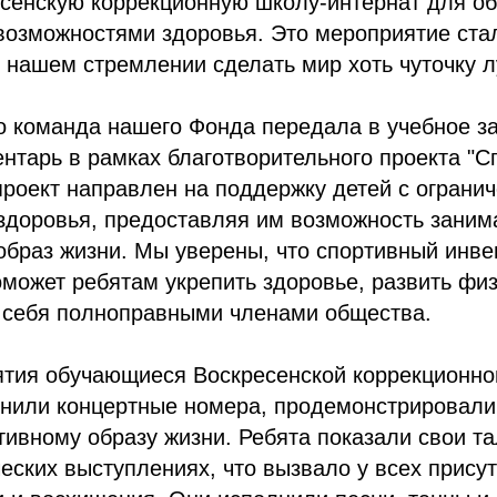
есенскую коррекционную школу-интернат для о
возможностями здоровья. Это мероприятие ст
нашем стремлении сделать мир хоть чуточку л
о команда нашего Фонда передала в учебное з
нтарь в рамках благотворительного проекта "С
проект направлен на поддержку детей с ограни
здоровья, предоставляя им возможность заним
образ жизни. Мы уверены, что спортивный инве
может ребятам укрепить здоровье, развить фи
ь себя полноправными членами общества.
ятия обучающиеся Воскресенской коррекционно
лнили концертные номера, продемонстрировали
тивному образу жизни. Ребята показали свои т
еских выступлениях, что вызвало у всех прису